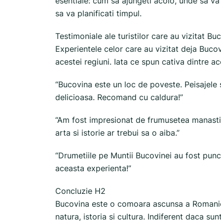
esentiale: cum sa ajungeti acolo, unde sa va
sa va planificati timpul.
Testimoniale ale turistilor care au vizitat B
Experientele celor care au vizitat deja Bucovi
acestei regiuni. Iata ce spun cativa dintre ac
“Bucovina este un loc de poveste. Peisajele 
delicioasa. Recomand cu caldura!”
“Am fost impresionat de frumusetea manastiri
arta si istorie ar trebui sa o aiba.”
“Drumetiile pe Muntii Bucovinei au fost punc
aceasta experienta!”
Concluzie H2
Bucovina este o comoara ascunsa a Romaniei
natura, istoria si cultura. Indiferent daca su