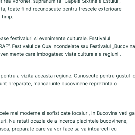
irea Voronet, supranumita “Capela Sixtina a Estului”,
a, toate fiind recunoscute pentru frescele exterioare
 timp.
 festivaluri si evenimente culturale. Festivalul
F”, Festivalul de Oua Incondeiate sau Festivalul „Bucovina
enimente care imbogatesc viata culturala a regiunii.
pentru a vizita aceasta regiune. Cunoscute pentru gustul l
 sunt preparate, mancarurile bucovinene reprezinta o
cele mai moderne si sofisticate localuri, in Bucovina veti ga
turi. Nu ratati ocazia de a incerca placintele bucovinene,
ca, preparate care va vor face sa va intoarceti cu