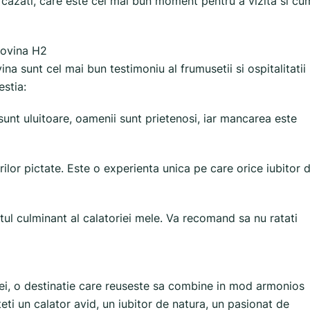
 cazati, care este cel mai bun moment pentru a vizita si cu
ucovina H2
na sunt cel mai bun testimoniu al frumusetii si ospitalitatii
estia:
sunt uluitoare, oamenii sunt prietenosi, iar mancarea este
lor pictate. Este o experienta unica pe care orice iubitor 
tul culminant al calatoriei mele. Va recomand sa nu ratati
, o destinatie care reuseste sa combine in mod armonios
nteti un calator avid, un iubitor de natura, un pasionat de