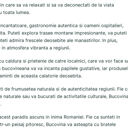
 in care sa va relaxati si sa va deconectati de la viata
u toata lumea.
incantatoare, gastronomie autentica si oameni ospitalieri,
ita. Puteti explora trasee montane impresionante, va puteti
eti admira frescele deosebite ale manastirilor. In plus,
e in atmosfera vibranta a regiunii.
cu caldura si prietenie de catre localnici, care va vor face s
a bucovineana va va incanta papilele gustative, iar produse
 aminti de aceasta calatorie deosebita.
vati de frumusetea naturala si de autenticitatea regiunii. Fie c
le naturale sau va bucurati de activitatile culturale, Bucovin
.
acest paradis ascuns in inima Romaniei. Fie ca sunteti in
intr-un peisaj pitoresc, Bucovina va asteapta cu bratele