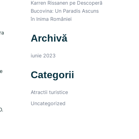
Karren Rissanen
pe
Descoperă
Bucovina: Un Paradis Ascuns
în Inima României
ra
Archivă
iunie 2023
de
Categorii
Atractii turistice
Uncategorized
O.