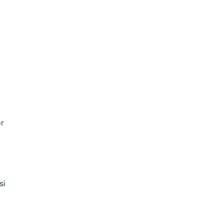
or
si