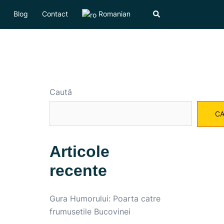
Blog
Contact
Romanian
Caută
C
Articole
recente
Gura Humorului: Poarta catre
frumusetile Bucovinei