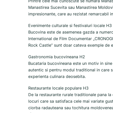
Printre cele mai cunoscute se numara Manast
Manastirea Sucevita sau Manastirea Moldovit
impresionante, care au rezistat remarcabil in
Evenimente culturale si festivaluri locale H3
Bucovina este de asemenea gazda a numeroase
International de Film Documentar „CRONOGRA
Rock Castle” sunt doar cateva exemple de ev
Gastronomia bucovineana H2
Bucataria bucovineana este un motiv in sine 
autentic si pentru modul traditional in care
experienta culinara deosebita.
Restaurante locale populare H3
De la restaurante rurale traditionale pana la 
locuri care sa satisfaca cele mai variate gus
ciorba radauteana sau tochitura moldoveneas