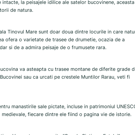
intacte, la peisajele idilice ale satelor bucovinene, aceasta
orii de natura.
ala Tinovul Mare sunt doar doua dintre locurile in care natu
ea ofera o varietate de trasee de drumetie, ocazia de a
 dar si de a admira peisaje de o frumusete rara.
, Bucovina va asteapta cu trasee montane de diferite grade 
i Bucovinei sau ca urcati pe crestele Muntilor Rarau, veti fi
tru manastirile sale pictate, incluse in patrimoniul UNESC
medievale, fiecare dintre ele fiind o pagina vie de istorie.