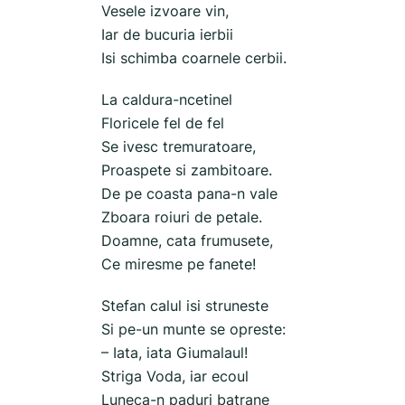
Vesele izvoare vin,
Iar de bucuria ierbii
Isi schimba coarnele cerbii.
La caldura-ncetinel
Floricele fel de fel
Se ivesc tremuratoare,
Proaspete si zambitoare.
De pe coasta pana-n vale
Zboara roiuri de petale.
Doamne, cata frumusete,
Ce miresme pe fanete!
Stefan calul isi struneste
Si pe-un munte se opreste:
– Iata, iata Giumalaul!
Striga Voda, iar ecoul
Luneca-n paduri batrane