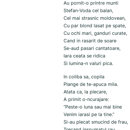
Au pornit-o printre munti
Stefan-Voda cel balan,
Cel mai strasnic moldovean,
Cu par blond lasat pe spate,
Cu ochi mari, ganduri curate,
Cand in rasarit de soare
Se-aud pasari cantatoare,
Iara ceata se ridica
Si lumina-n valuri pica.
In coliba sa, copila
Plange de te-apuca mila.
Atata ca, la plecare,
A primit o-ncurajare:
“Peste-o luna sau mai bine
Venim iarasi pe la tine.”
Si-au plecat smucind de frau,
Trecand inspumatul rau.