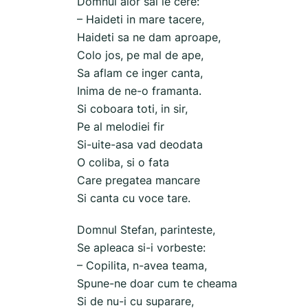
Domnul alor sai le cere:
– Haideti in mare tacere,
Haideti sa ne dam aproape,
Colo jos, pe mal de ape,
Sa aflam ce inger canta,
Inima de ne-o framanta.
Si coboara toti, in sir,
Pe al melodiei fir
Si-uite-asa vad deodata
O coliba, si o fata
Care pregatea mancare
Si canta cu voce tare.
Domnul Stefan, parinteste,
Se apleaca si-i vorbeste:
– Copilita, n-avea teama,
Spune-ne doar cum te cheama
Si de nu-i cu suparare,