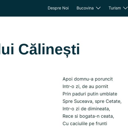
Despre Noi
Bucovina
Turism
ui Călinești
Apoi domnu-a poruncit
Intr-o zi, de au pornit
Prin paduri putin umblate
Spre Suceava, spre Cetate,
Intr-o zi de dimineata,
Rece si bogata-n ceata,
Cu caciulile pe frunti