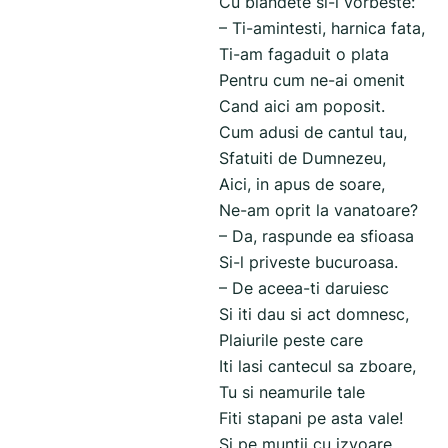
Cu blandete si-i vorbeste:
– Ti-amintesti, harnica fata,
Ti-am fagaduit o plata
Pentru cum ne-ai omenit
Cand aici am poposit.
Cum adusi de cantul tau,
Sfatuiti de Dumnezeu,
Aici, in apus de soare,
Ne-am oprit la vanatoare?
– Da, raspunde ea sfioasa
Si-l priveste bucuroasa.
– De aceea-ti daruiesc
Si iti dau si act domnesc,
Plaiurile peste care
Iti lasi cantecul sa zboare,
Tu si neamurile tale
Fiti stapani pe asta vale!
Si pe muntii cu izvoare