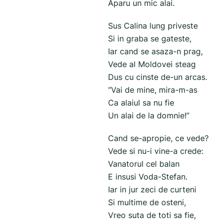
Aparu un mic alai.
Sus Calina lung priveste
Si in graba se gateste,
Iar cand se asaza-n prag,
Vede al Moldovei steag
Dus cu cinste de-un arcas.
“Vai de mine, mira-m-as
Ca alaiul sa nu fie
Un alai de la domnie!”
Cand se-apropie, ce vede?
Vede si nu-i vine-a crede:
Vanatorul cel balan
E insusi Voda-Stefan.
Iar in jur zeci de curteni
Si multime de osteni,
Vreo suta de toti sa fie,