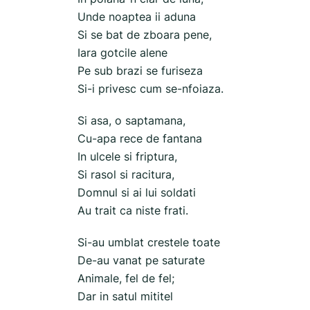
Unde noaptea ii aduna
Si se bat de zboara pene,
Iara gotcile alene
Pe sub brazi se furiseza
Si-i privesc cum se-nfoiaza.
Si asa, o saptamana,
Cu-apa rece de fantana
In ulcele si friptura,
Si rasol si racitura,
Domnul si ai lui soldati
Au trait ca niste frati.
Si-au umblat crestele toate
De-au vanat pe saturate
Animale, fel de fel;
Dar in satul mititel