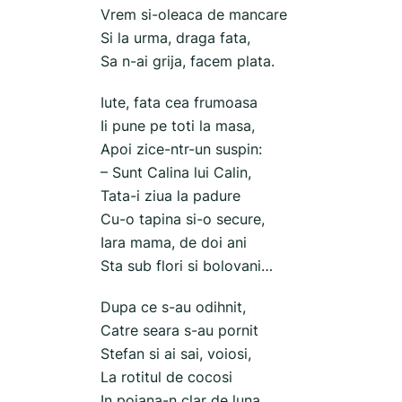
Vrem si-oleaca de mancare
Si la urma, draga fata,
Sa n-ai grija, facem plata.
Iute, fata cea frumoasa
Ii pune pe toti la masa,
Apoi zice-ntr-un suspin:
– Sunt Calina lui Calin,
Tata-i ziua la padure
Cu-o tapina si-o secure,
Iara mama, de doi ani
Sta sub flori si bolovani…
Dupa ce s-au odihnit,
Catre seara s-au pornit
Stefan si ai sai, voiosi,
La rotitul de cocosi
In poiana-n clar de luna,