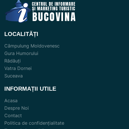
LOCALITĂȚI
Câmpulung Moldovenesc
Gura Humorului
Rădăuți
Vatra Dornei
Suceava
INFORMAȚII UTILE
Acasa
Despre Noi
Contact
Politica de confidențialitate